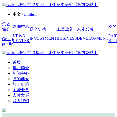
中文 /
English
集团
新闻中心
党的
旗下机构
主营业务
人才发展
简介
NEWS
PAR
INVESTMENT
BUSINESS
DEVELOPMENT
Group
CENTER
BUI
profile
首页
集团简介
新闻中心
党的建设
旗下机构
主营业务
人才发展
联系我们