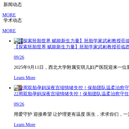
新闻动态
MORE
学术动态
MORE
【探索胚胎世界 赋能新生力量】胚胎学家武彬教授莅临西
09/26
2025年9月11日，西北大学附属安琪儿妇产医院迎来
Learn More
22周双胎孕妈深夜宫缩情绪失控！保胎团队温柔治愈守住
09/26
用爱守护 迎接希望 让护理更有温度 医生，求求你们，
Learn More