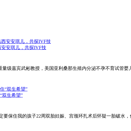
安安琪儿，共探IVF技
一位重量级嘉宾武彬教授，美国亚利桑那生殖内分泌不孕不育试管
“双生希望”
一定要保住我的孩子22周双胎妊娠、宫颈环扎术后怀疑一胎破水