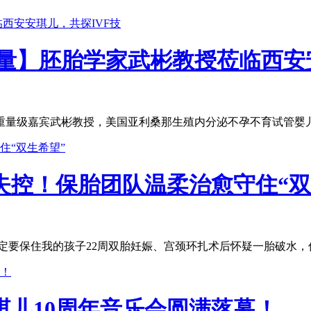
量】胚胎学家武彬教授莅临西安安
位重量级嘉宾武彬教授，美国亚利桑那生殖内分泌不孕不育试管婴儿
失控！保胎团队温柔治愈守住“双
定要保住我的孩子22周双胎妊娠、宫颈环扎术后怀疑一胎破水，伴
儿10周年音乐会圆满落幕！