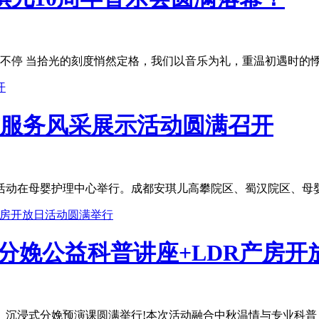
停 当拾光的刻度悄然定格，我们以音乐为礼，重温初遇时的悸动
品质服务风采展示活动圆满召开
示活动在母婴护理中心举行。成都安琪儿高攀院区、蜀汉院区、母婴
分娩公益科普讲座+LDR产房开
」沉浸式分娩预演课圆满举行!本次活动融合中秋温情与专业科普，