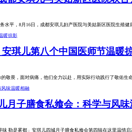
水平，8月16日，成都安琪儿妇产医院与美姑新区医院生殖健康
| 安琪儿第八个中国医师节温暖
的敬畏，面对病痛，他们全力以赴，用实际行动践行了敬佑生命、
琪儿月子膳食私飨会：科学与风味
寻味 勒是雾都」安琪儿四城月子膳食私飨会第四辑在这里温情启幕。